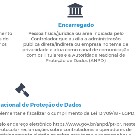
Encarregado
mento
Pessoa física/jurídica ou área indicada pelo
s do
Controlador que auxilia a administração
 os
pública direta/indireta ou empresa no tema de
privacidade e atua como canal de comunicação
com os Titulares e a Autoridade Nacional de
Proteção de Dados (ANPD).
acional de Proteção de Dados
lementar e fiscalizar o cumprimento da Lei 13.709/18 - LGPD
lo endereço eletrônico https://www.gov.br/anpd/pt-br, nest
rotocolar reclamações sobre controladores e operadores de
peticionamento eletrônico sobre este tema e acompanhar a