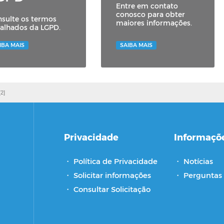
Entre em contato
conosco para obter
sulte os termos
maiores informações.
alhados da LGPD.
IBA MAIS
SAIBA MAIS
[2]
Privacidade
Informaçõ
・
Política de Privacidade
・
Notícias
・
Solicitar informações
・
Perguntas 
・
Consultar Solicitação