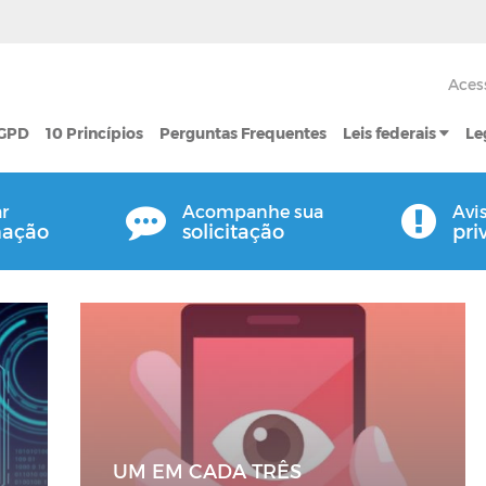
Aces
LGPD
10 Princípios
Perguntas Frequentes
Leis federais
Le
ar
Acompanhe sua
Avi
mação
solicitação
pri
UM EM CADA TRÊS