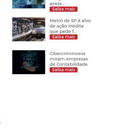
acess...
Saiba mais
Metrô de SP é alvo
de ação inédita
que pede f...
Saiba mais
Cibercriminosos
miram empresas
de Contabilidade
Saiba mais
.
e