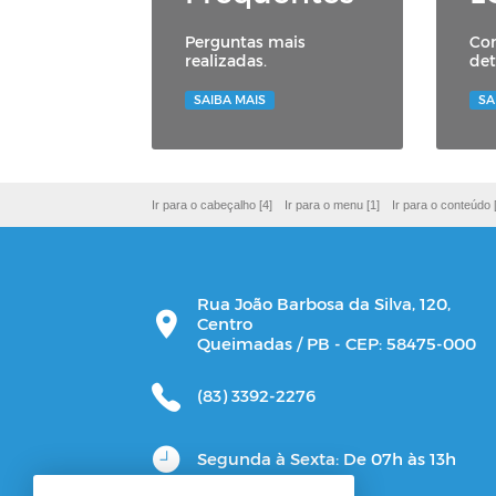
Perguntas mais
Con
realizadas.
det
SAIBA MAIS
SA
Ir para o cabeçalho [4]
Ir para o menu [1]
Ir para o conteúdo 
Rua João Barbosa da Silva, 120,
Centro
Queimadas / PB - CEP: 58475-000
(83) 3392-2276
Segunda à Sexta: De 07h às 13h