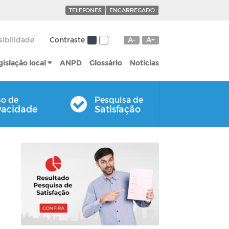
TELEFONES
ENCARREGADO
sibilidade
Contraste
A-
A+
gislação local
ANPD
Glossário
Notícias
so de
Pesquisa de
vacidade
Satisfação