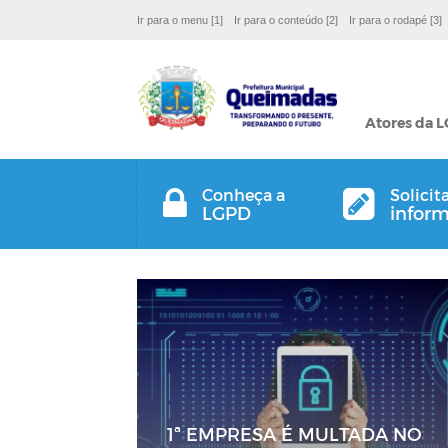
Ir para o menu [1]
Ir para o conteúdo [2]
Ir para o rodapé [3]
Atores da 
Conheça a
Solicit
LGPD
infor
1ª EMPRESA É MULTADA NO