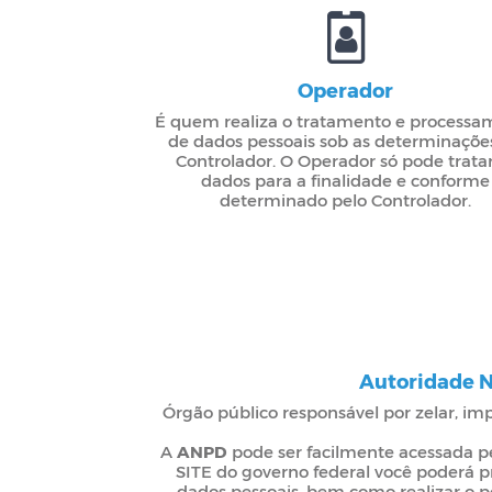
Operador
É quem realiza o tratamento e processa
de dados pessoais sob as determinaçõe
Controlador. O Operador só pode tratar
dados para a finalidade e conforme
determinado pelo Controlador.
Autoridade N
Órgão público responsável por zelar, imp
A
ANPD
pode ser facilmente acessada pe
SITE do governo federal você poderá p
dados pessoais, bem como realizar o 