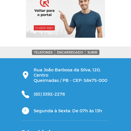
TELEFONES
ENCARREGADO
SUBIR
Rua João Barbosa da Silva, 120,
Centro
Queimadas / PB - CEP: 58475-000
(83) 3392-2276
Segunda à Sexta: De 07h às 13h