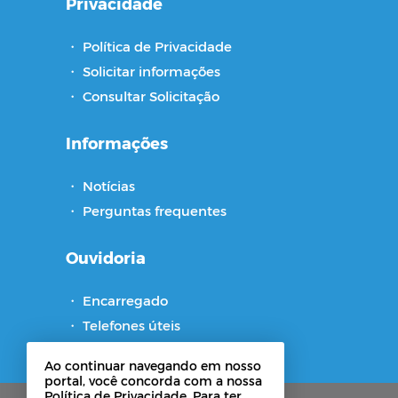
Privacidade
・
Política de Privacidade
・
Solicitar informações
・
Consultar Solicitação
Informações
・
Notícias
・
Perguntas frequentes
Ouvidoria
・
Encarregado
・
Telefones úteis
・
Pesquisa de Satisfação
Ao continuar navegando em nosso
portal, você concorda com a nossa
Política de Privacidade. Para ter